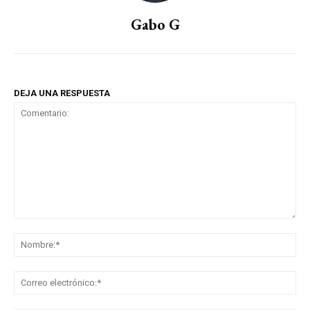
Gabo G
DEJA UNA RESPUESTA
Comentario:
No
Co
ele