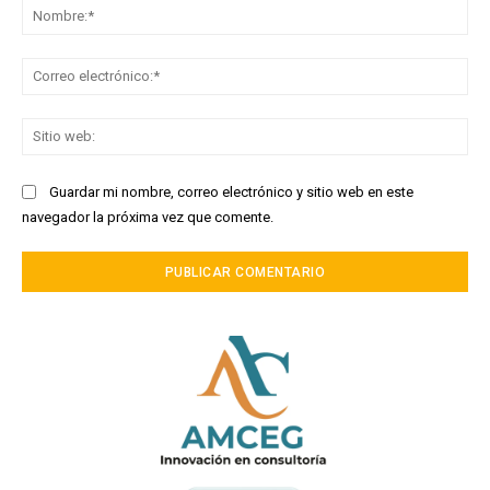
No
Co
ele
Sit
we
Guardar mi nombre, correo electrónico y sitio web en este
navegador la próxima vez que comente.