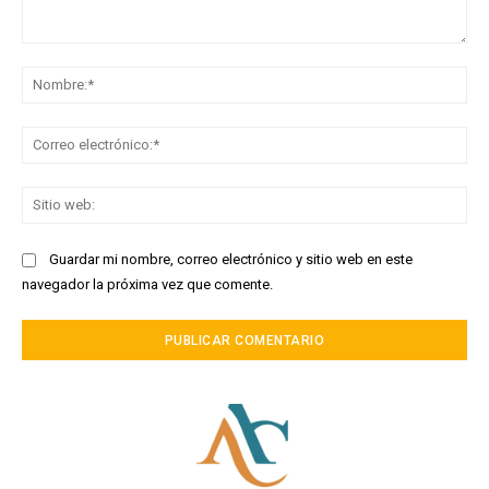
Comentario:
No
Co
ele
Sit
we
Guardar mi nombre, correo electrónico y sitio web en este
navegador la próxima vez que comente.