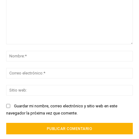
Comentario:
No
Co
ele
Sit
we
Guardar mi nombre, correo electrónico y sitio web en este
navegador la próxima vez que comente.