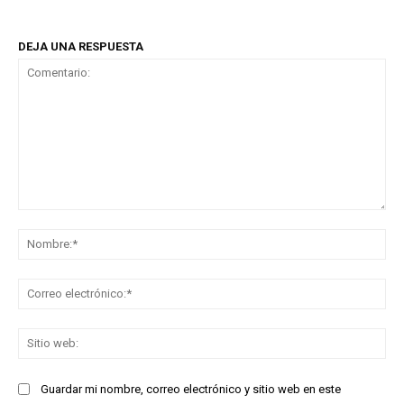
DEJA UNA RESPUESTA
Comentario:
No
Co
ele
Sit
we
Guardar mi nombre, correo electrónico y sitio web en este