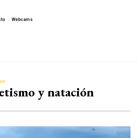
cto
Webcams
os
letismo y natación