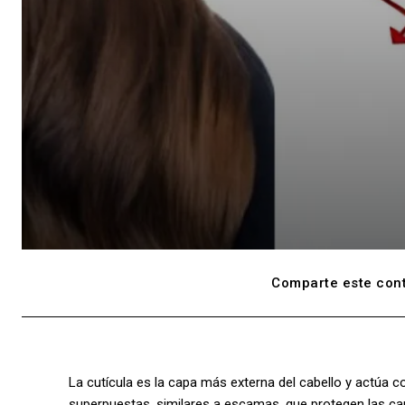
Comparte este cont
La cutícula es la capa más externa del cabello y actúa 
superpuestas, similares a escamas, que protegen las capa