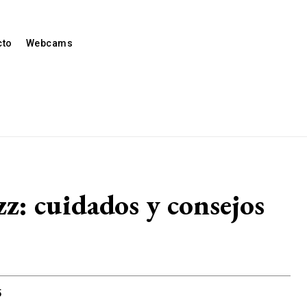
cto
Webcams
izz: cuidados y consejos
5