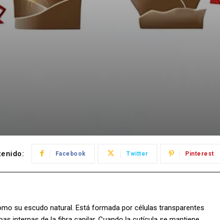
enido:
Facebook
Twitter
Pinterest
como su escudo natural. Está formada por células transparentes
s internas de la fibra capilar. Cuando la cutícula se mantiene