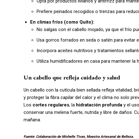
Opta por productos livianos y antifrizz para mante
Prefiere peinados recogidos o trenzas para reducir 
En climas fríos (como Quito):
No salgas con el cabello mojado, ya que el frío pu
Usa gorros forrados en seda o satén para evitar e
Incorpora aceites nutritivos y tratamientos sellan
Utiliza humidificadores en casa para mantener la h
Un cabello que refleja cuidado y salud
Un cabello con la cutícula bien sellada refleja vitalidad, 
y proteger la fibra capilar del calor y el clima no solo pre
Los
cortes regulares
, la
hidratación profunda
y el us
conservar una melena fuerte, nutrida y libre de daños. Cu
mañana.
Fuente: Colaboración de Mishelle Tivan, Maestra Artesanal de Belleza.