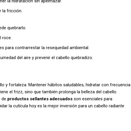
ner la hidratación sin apelmazar.
la fricción.
ede quebrarlo.
l roce.
tes para contrarrestar la resequedad ambiental.
umedad del aire y prevenir el cabello quebradizo.
brillo y fortaleza. Mantener hábitos saludables, hidratar con frecuencia
viene el frizz, sino que también prolonga la belleza del cabello.
o de
productos sellantes adecuados
son esenciales para
idar la cutícula hoy es la mejor inversión para un cabello radiante