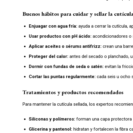
Buenos hábitos para cuidar y sellar la cutícul
Enjuagar con agua fría:
ayuda a cerrar la cutícula, a
Usar productos con pH ácido:
acondicionadores o m
Aplicar aceites o sérums antifrizz:
crean una barre
Proteger del calor:
antes del secado o planchado, u
Dormir con fundas de seda o satén:
evitan la fricc
Cortar las puntas regularmente:
cada seis u ocho s
Tratamientos y productos recomendados
Para mantener la cutícula sellada, los expertos recomiend
Siliconas y polímeros:
forman una capa protectora q
Glicerina y pantenol:
hidratan y fortalecen la fibra ca