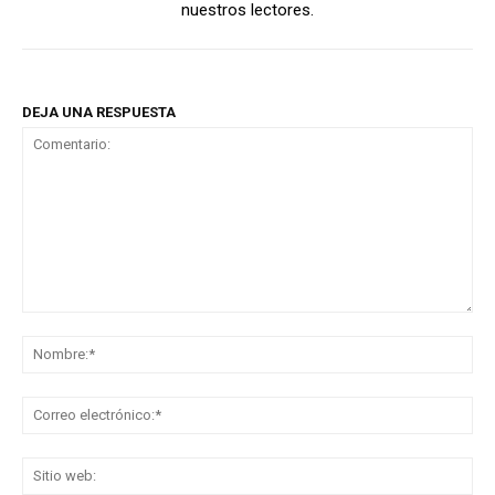
nuestros lectores.
DEJA UNA RESPUESTA
Comentario:
No
Co
ele
Sit
we