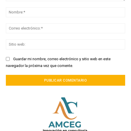
Comentario:
No
Co
ele
Sit
we
Guardar mi nombre, correo electrónico y sitio web en este
navegador la próxima vez que comente.