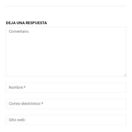
DEJA UNA RESPUESTA
Comentario:
No
Co
ele
Sit
we