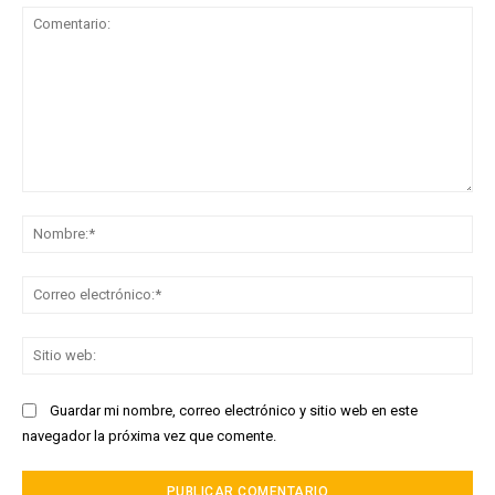
Comentario:
No
Co
ele
Sit
we
Guardar mi nombre, correo electrónico y sitio web en este
navegador la próxima vez que comente.