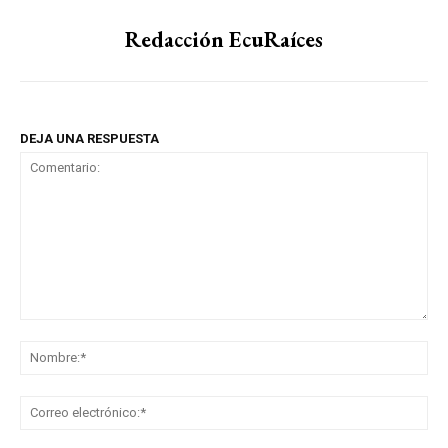
Redacción EcuRaíces
DEJA UNA RESPUESTA
Comentario:
No
Co
ele