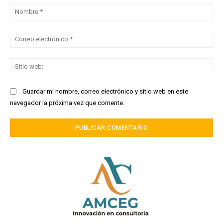
No
Co
ele
Sit
we
Guardar mi nombre, correo electrónico y sitio web en este
navegador la próxima vez que comente.