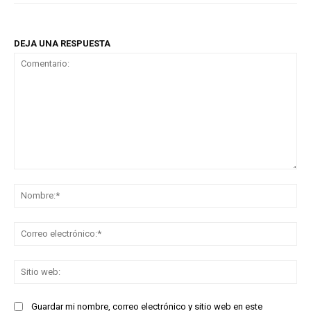
DEJA UNA RESPUESTA
Comentario:
No
Co
ele
Sit
we
Guardar mi nombre, correo electrónico y sitio web en este