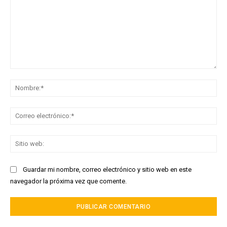
Comentario:
No
Co
ele
Sit
we
Guardar mi nombre, correo electrónico y sitio web en este
navegador la próxima vez que comente.