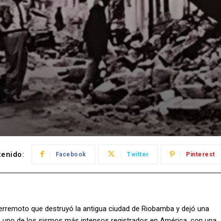
enido:
Facebook
Twitter
Pinterest
erremoto que destruyó la antigua ciudad de Riobamba y dejó una
do uno de los sismos más intensos registrados en América, con una