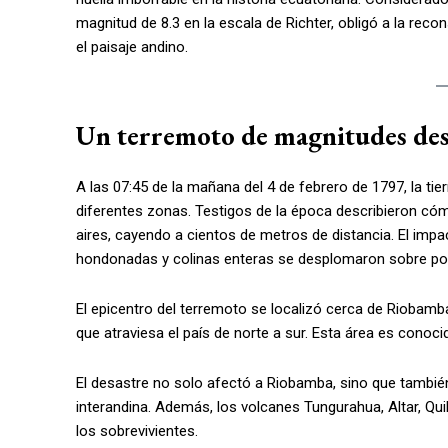
magnitud de 8.3 en la escala de Richter, obligó a la rec
el paisaje andino.
Un terremoto de magnitudes de
A las 07:45 de la mañana del 4 de febrero de 1797, la tie
diferentes zonas. Testigos de la época describieron có
aires, cayendo a cientos de metros de distancia. El impa
hondonadas y colinas enteras se desplomaron sobre pob
El epicentro del terremoto se localizó cerca de Riobamba, 
que atraviesa el país de norte a sur. Esta área es conoc
El desastre no solo afectó a Riobamba, sino que tambié
interandina. Además, los volcanes Tungurahua, Altar, Quil
los sobrevivientes.