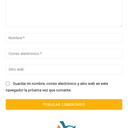
Comentario:
No
Co
ele
Sit
we
Guardar mi nombre, correo electrónico y sitio web en este
navegador la próxima vez que comente.