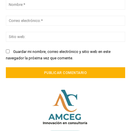
No
Co
ele
Sit
we
Guardar mi nombre, correo electrónico y sitio web en este
navegador la próxima vez que comente.