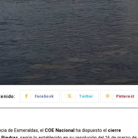
enido:
Facebook
Twitter
Pinterest
ncia de Esmeraldas, el
COE Nacional
ha dispuesto el
cierre
 Piedras
, según lo establecido en su resolución del 16 de marzo de