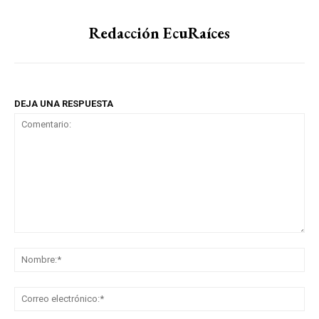
Redacción EcuRaíces
DEJA UNA RESPUESTA
Comentario:
No
Co
ele