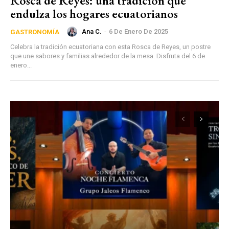
Rosca de Reyes: una tradición que
endulza los hogares ecuatorianos
Ana C.
-
6 De Enero De 2025
GASTRONOMÍA
Celebra la tradición ecuatoriana con esta Rosca de Reyes, un postre
que une sabores y familias alrededor de la mesa. Disfruta del 6 de
enero...